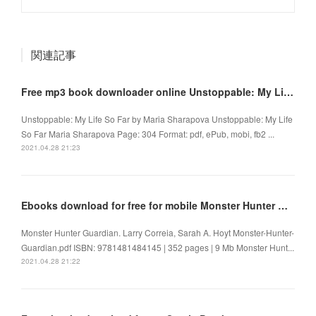
関連記事
Free mp3 book downloader online Unstoppable: My Life So Far in English
Unstoppable: My Life So Far by Maria Sharapova Unstoppable: My Life
So Far Maria Sharapova Page: 304 Format: pdf, ePub, mobi, fb2 ...
2021.04.28 21:23
Ebooks download for free for mobile Monster Hunter Guardian (English Edition)
Monster Hunter Guardian. Larry Correia, Sarah A. Hoyt Monster-Hunter-
Guardian.pdf ISBN: 9781481484145 | 352 pages | 9 Mb Monster Hunt...
2021.04.28 21:22